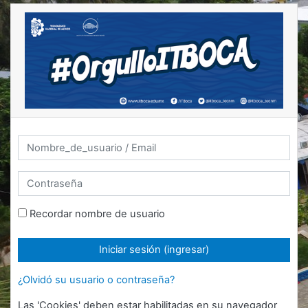
Saltar al contenido principal
Nombre_de_usuario / Email
Contraseña
Recordar nombre de usuario
Iniciar sesión (ingresar)
¿Olvidó su usuario o contraseña?
Las 'Cookies' deben estar habilitadas en su navegador